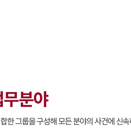
대륜 서초로펌
서울·서초변
서초형사전문
서초이혼전문
서초학교폭력
서초부동산변
업무분야
서초음주운전
서초변호사 
서초변호사 주
합한 그룹을 구성해 모든 분야의 사건에 신속
서초 분사무소
서초변호사상