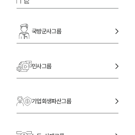
국방군사
그룹
민사
그룹
기업회생파산
그룹