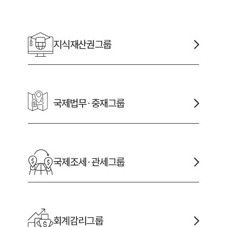
채용정보
지식재산권
그룹
1800
국제법무·중재
그룹
국제조세·관세
그룹
회계감리
그룹