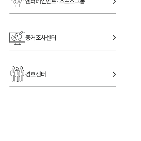
엔터테인먼트·스포츠
그룹
증거조사
센터
경호
센터