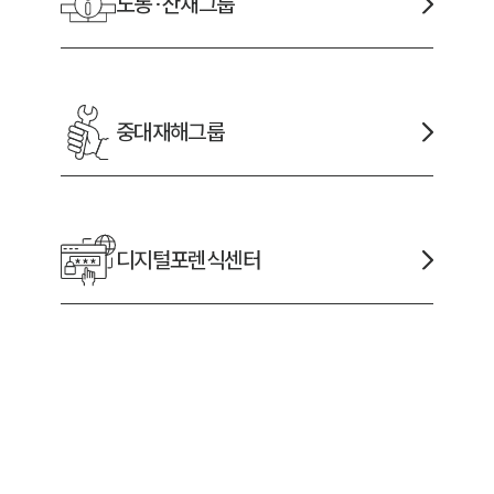
노동·산재
그룹
중대재해
그룹
디지털포렌식
센터