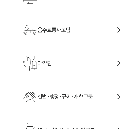
음주교통사고
팀
마약
팀
헌법·행정·규제·개혁
그룹