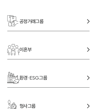
공정거래
그룹
-7905
이혼
부
환경·ESG
그룹
형사
그룹