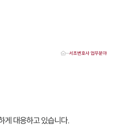
1800-7905
 강점
호사
서초변호사 업무분야
변호사
변호사
변호사
호사
·교통사고변호사
업무분야
요 업무사례
하게 대응하고 있습니다.
 오시는 길
담 상담접수