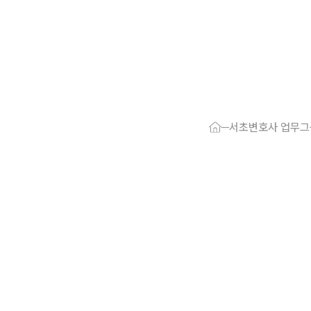
대륜 서초로펌
서울·서초변
서초변호사 업무그
서초형사전문
서초이혼전문
서초학교폭력
서초부동산변
서초음주운전
서초변호사 
서초변호사 주
서초 분사무소
서초변호사상