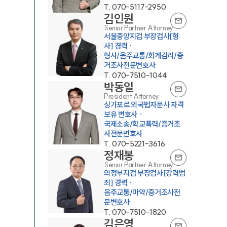
T.
070-5117-2950
김인원
Senior Partner Attorney
서울중앙지검 부장검사[형
사] 경력 ·
형사/음주교통/회계감리/증
거조사전문변호사
T.
070-7510-1044
박동일
President Attorney
싱가포르 외국법자문사 자격
보유 변호사 ·
국제소송/학교폭력/증거조
사전문변호사
T.
070-5221-3616
정재봉
Senior Partner Attorney
의정부지검 부장검사[강력범
죄] 경력 ·
음주교통/마약/증거조사전
문변호사
T.
070-7510-1820
김은영