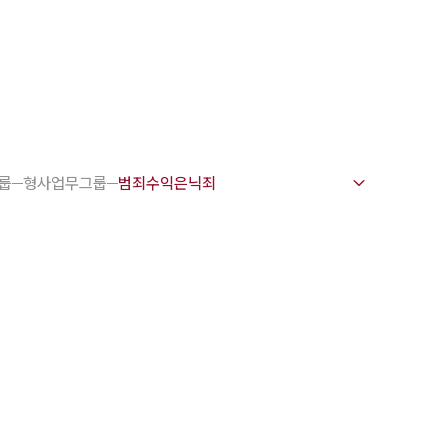
1800-7905
 강점
호사
룹
형사업무그룹
변호사
변호사
변호사
호사
·교통사고변호사
업무분야
요 업무사례
 오시는 길
담 상담접수