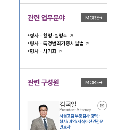
관련 업무분야
MORE
업무분야 페이지 이
형사 · 횡령·횡령죄
형사 · 특정범죄가중처벌법
형사 · 사기죄
관련 구성원
MORE
변호사 페이지 이동
김국일
President Attorney
서울고검 부장검사 경력 ·
형사/마약/지식재산권전문
변호사