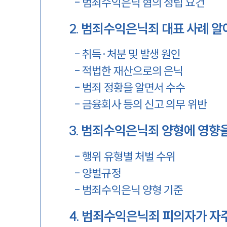
-
범죄수익은닉 혐의 성립 요건
2
.
범죄수익은닉죄 대표 사례 알
-
취득·처분 및 발생 원인
-
적법한 재산으로의 은닉
-
범죄 정황을 알면서 수수
-
금융회사 등의 신고 의무 위반
3
.
범죄수익은닉죄 양형에 영향을
-
행위 유형별 처벌 수위
-
양벌규정
-
범죄수익은닉 양형 기준
4
.
범죄수익은닉죄 피의자가 자주