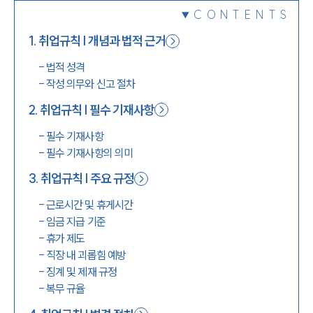
CONTENTS
1800-7905
1
.
취업규칙 | 개념과 법적 근거
-
법적 성격
-
작성 의무와 신고 절차
2
.
취업규칙 | 필수 기재사항
-
필수 기재사항
-
필수 기재사항의 의미
3
.
취업규칙 | 주요 규정
-
근로시간 및 휴게시간
-
임금 지급 기준
-
휴가 제도
-
직장 내 괴롭힘 예방
-
징계 및 제재 규정
-
복무 규율