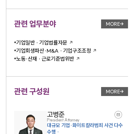
관련 업무분야
MORE
업무분야 
기업일반 · 기업법률자문
기업회생파산·M&A · 기업구조조정
노동·산재 · 근로기준법위반
관련 구성원
MORE
변호사 페
고병준
President Attorney
대규모 기업·화이트칼라범죄 사건 다수
수행 ·