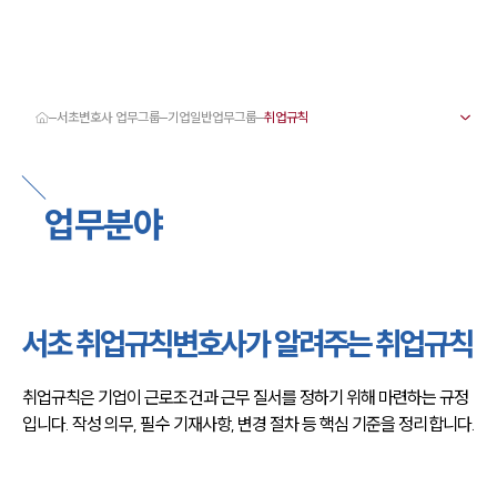
서초변호사 업무그룹
기업일반업무그룹
대륜 서초로펌 강점
서울·서초변호사
서초형사전문변호사
업무분야
서초이혼전문변호사
서초학교폭력변호사
서초부동산변호사
서초음주운전·교통사고변호사
서초변호사 업무분야
서초변호사 주요 업무사례
서초 취업규칙변호사가 알려주는 취업규칙
서초 분사무소 오시는 길
서초변호사상담 상담접수
채용정보
취업규칙은 기업이 근로조건과 근무 질서를 정하기 위해 마련하는 규정
입니다. 작성 의무, 필수 기재사항, 변경 절차 등 핵심 기준을 정리합니다.