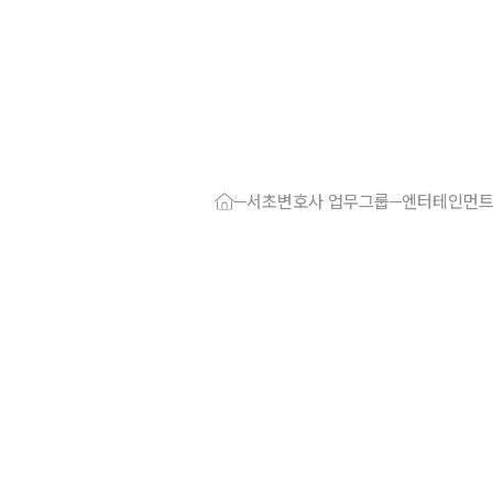
대륜 서초로펌
서울·서초변
서초변호사 업무그룹
엔터테인먼트
서초형사전문
서초이혼전문
서초학교폭력
서초부동산변
서초음주운전
서초변호사 
서초변호사 주
서초 분사무소
서초변호사상