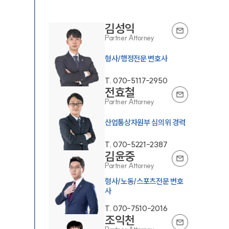
김성익
Partner Attorney
형사/행정전문 변호사
T.
070-5117-2950
전효철
Partner Attorney
산업통상자원부 심의위 경력
T.
070-5221-2387
김윤중
Partner Attorney
형사/노동/스포츠전문 변호
사
T.
070-7510-2016
조익천