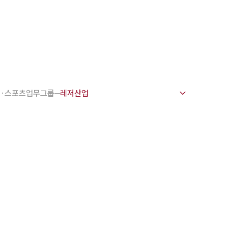
1800-7905
 강점
호사
·스포츠업무그룹
변호사
변호사
변호사
호사
·교통사고변호사
업무분야
요 업무사례
 오시는 길
담 상담접수