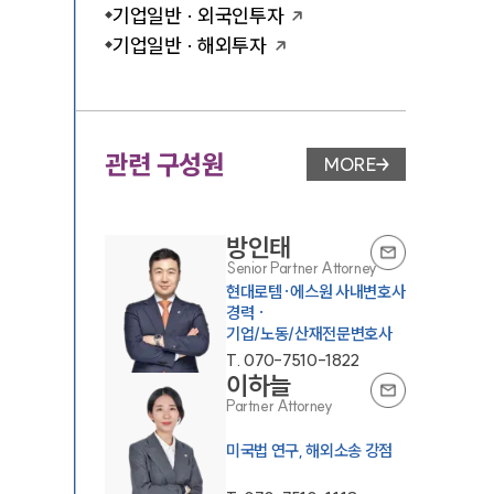
기업일반 · 외국인투자
기업일반 · 해외투자
관련 구성원
MORE
변호사 페이지 이동
방인태
Senior Partner Attorney
현대로템·에스원 사내변호사
경력 ·
기업/노동/산재전문변호사
T.
070-7510-1822
이하늘
Partner Attorney
미국법 연구, 해외소송 강점