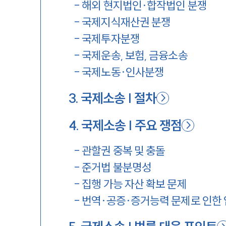
-
해외 현지법인·합작법인 분쟁
-
국제지식재산권 분쟁
-
국제투자분쟁
-
국제운송, 보험, 금융소송
-
국제노동·인사분쟁
3
.
국제소송 | 절차
4
.
국제소송 | 주요 쟁점
-
관할권 중복 및 충돌
-
준거법 불분명성
-
집행 가능 자산 확보 문제
-
번역·공증·증거능력 문제로 인한 