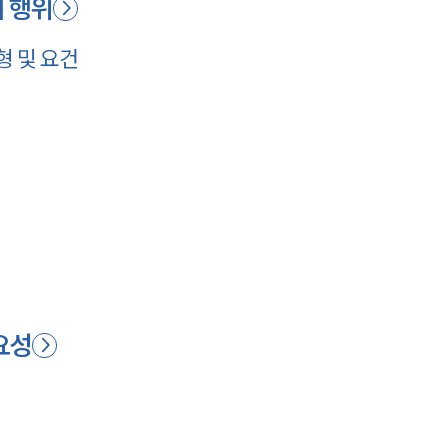
패 행위
 및 요건
요성