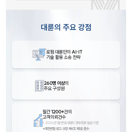
대륜의 주요 강점
로펌 대륜만의
AI·IT
기술 활용 소송 전략
260명 이상
의
주요 구성원
월간
1200+
건의
고객의뢰건수
*
2026년 1월 변호사협회 경유증표 발급 기준
*대한변협 광고 규정 제4조 제1호 준수