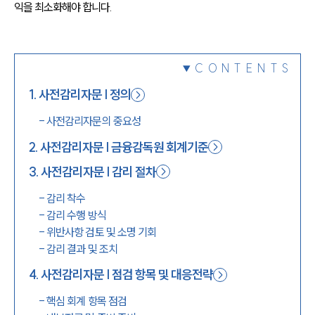
익을 최소화해야 합니다.
1800-7905
CONTENTS
1
.
사전감리자문 | 정의
-
사전감리자문의 중요성
2
.
사전감리자문 | 금융감독원 회계기준
3
.
사전감리자문 | 감리 절차
-
감리 착수
-
감리 수행 방식
-
위반사항 검토 및 소명 기회
-
감리 결과 및 조치
4
.
사전감리자문 | 점검 항목 및 대응전략
-
핵심 회계 항목 점검