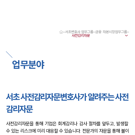
서초변호사 업무그룹
금융·자본시장업무그룹
대륜 서초로펌 강점
서울·서초변호사
서초형사전문변호사
서초이혼전문변호사
업무분야
서초학교폭력변호사
서초부동산변호사
서초음주운전·교통사고변호사
서초변호사 업무분야
서초변호사 주요 업무사례
서초 사전감리자문변호사가 알려주는 사전
서초 분사무소 오시는 길
서초변호사상담 상담접수
감리자문
채용정보
사전감리자문을 통해 기업은 회계감리나 감사 절차를 앞두고, 발생할 
수 있는 리스크에 미리 대응할 수 있습니다. 전문가의 자문을 통해 불이