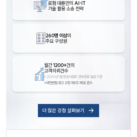
로펌 대륜만의
AI·IT
기술 활용 소송 전략
260명 이상
의
주요 구성원
월간
1200+
건의
고객의뢰건수
*
2026년 1월 변호사협회 경유증표 발급 기준
*대한변협 광고 규정 제4조 제1호 준수
더 많은 강점 살펴보기