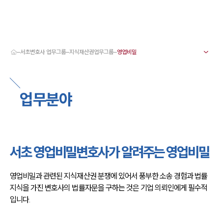
서초변호사 업무그룹
지식재산권업무그룹
대륜 서초로펌 강점
서울·서초변호사
서초형사전문변호사
업무분야
서초이혼전문변호사
서초학교폭력변호사
서초부동산변호사
서초음주운전·교통사고변호사
서초변호사 업무분야
서초변호사 주요 업무사례
서초 영업비밀변호사가 알려주는 영업비밀
서초 분사무소 오시는 길
서초변호사상담 상담접수
채용정보
영업비밀과 관련된 지식재산권 분쟁에 있어서 풍부한 소송 경험과 법률 
지식을 가진 변호사의 법률자문을 구하는 것은 기업 의뢰인에게 필수적
입니다.