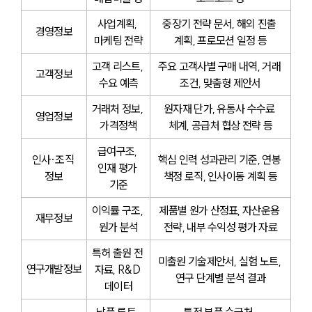
사업계획, 
중장기 전략 문서, 해외 진출 
경영정보
마케팅 전략
계획, 프로모션 일정 등
고객 리스트, 
주요 고객사별 구매 내역, 거래 
고객정보
수요 예측
조건, 맞춤형 제안서
거래처 정보, 
원자재 단가, 유통사 수수료 
영업정보
가격정책
체계, 공급처 협상 전략 등
급여구조, 
인사·조직 
핵심 인력 성과관리 기준, 연봉 
인재 평가 
정보
책정 로직, 인사이동 계획 등
기준
이익률 구조, 
제품별 원가 산정표, 자산운용 
재무정보
원가 분석
전략, 내부 수익성 평가 자료
특허 출원 전 
미출원 기술제안서, 실험 노트, 
연구개발정보
자료, R&D 
연구 단계별 분석 결과
데이터
납품 루트, 
특정 부품 수급처, 