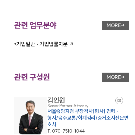
관련 업무분야
MORE
업무분야 
기업일반 · 기업법률자문
관련 구성원
MORE
변호사 페
김인원
Senior Partner Attorney
서울중앙지검 부장검사[형사] 경력 ·
형사/음주교통/회계감리/증거조사전문변
호사
T.
070-7510-1044