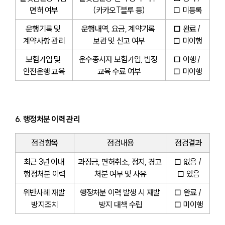
면허 여부
(카카오T블루 등)
□ 미등록
운행기록 및 
운행내역, 요금, 계약기록 
□ 완료 / 
계약사항 관리
보관 및 신고 여부
□ 미이행
보험가입 및 
운수종사자 보험가입, 법정 
□ 이행 / 
안전운행 교육
교육 수료 여부
□ 미이행
6. 행정처분 이력 관리
점검항목
점검내용
점검결과
최근 3년 이내 
과징금, 면허취소, 정지, 경고 
□ 없음 / 
행정처분 이력
처분 여부 및 사유
□ 있음
위반사례 재발 
행정처분 이력 발생 시 재발 
□ 완료 / 
방지조치
방지 대책 수립
□ 미이행