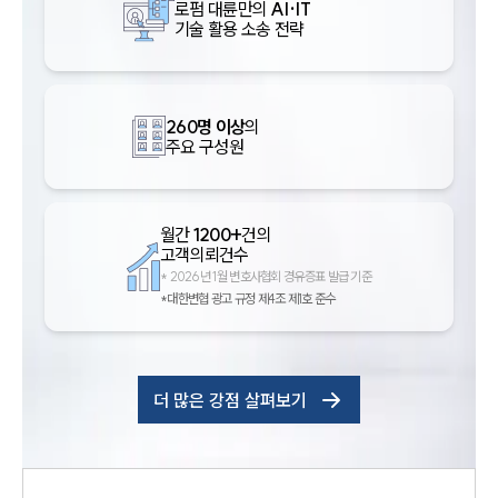
로펌 대륜만의
AI·IT
기술 활용 소송 전략
260명 이상
의
주요 구성원
월간
1200+
건의
고객의뢰건수
*
2026년 1월 변호사협회 경유증표 발급 기준
*대한변협 광고 규정 제4조 제1호 준수
더 많은 강점 살펴보기