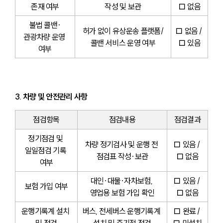
존재 여부
작성 및 보관
□ 없음
불법 콜밴·
허가 없이 유상운송 플랫폼/
□ 없음 / 
관광차량 운영 
콜밴 서비스 운영 여부
□ 있음
여부
3. 차량 및 안전관리 사항
점검항목
점검내용
점검결과
정기점검 및 
차량 정기검사 및 운행 전 
□ 있음 / 
일일점검 기록 
점검표 작성·보관
□ 없음
여부
대인·대물·자차보험, 
□ 있음 / 
보험 가입 여부
영업용 보험 가입 확인
□ 없음
운행기록계 설치 
버스, 전세버스 운행기록계 
□ 완료 / 