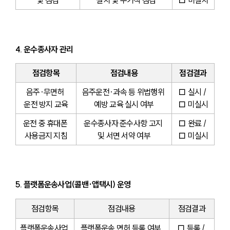
및 점검
설치 및 주기적 점검
□ 미설치
4. 운수종사자 관리
점검항목
점검내용
점검결과
음주·무면허 
음주운전·과속 등 위법행위 
□ 실시 / 
운전 방지 교육
예방 교육 실시 여부
□ 미실시
운전 중 휴대폰 
운수종사자 준수사항 고지 
□ 완료 / 
사용금지 지침
및 서면 서약 여부
□ 미실시
5. 플랫폼운송사업(콜밴·앱택시) 운영
점검항목
점검내용
점검결과
플랫폼운송사업 
플랫폼운송 면허 등록 여부 
□ 등록 / 