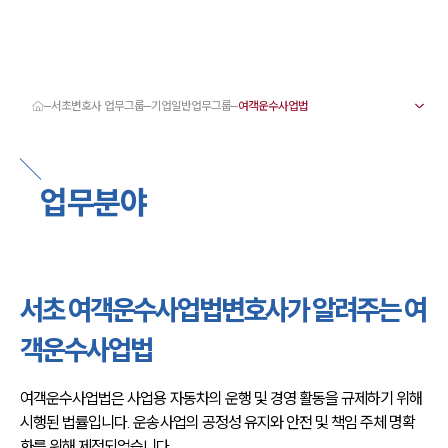
서초변호사 업무그룹
기업일반업무그룹
대륜 서초로펌 강점
서울·서초변호사
서초형사전문변호사
업무분야
서초이혼전문변호사
서초학교폭력변호사
서초부동산변호사
서초음주운전·교통사고변호사
서초변호사 업무분야
서초변호사 주요 업무사례
서초 여객운수사업법변호사가 알려주는 여
서초 분사무소 오시는 길
서초변호사상담 상담접수
객운수사업법
채용정보
여객운수사업법은 사업용 자동차의 운행 및 경영 활동을 규제하기 위해 
시행된 법률입니다. 운송사업의 공정성 유지와 안전 및 책임 주체 명확
화를 위해 제정되었습니다.