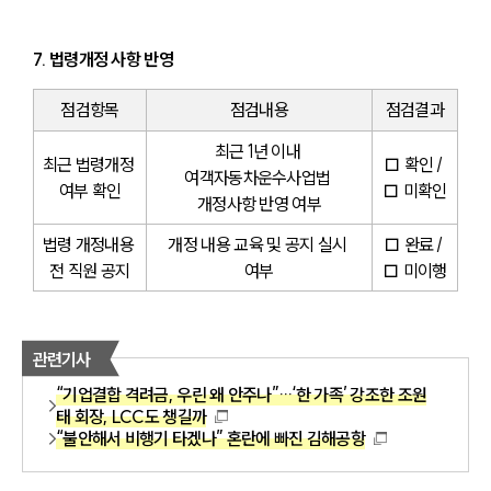
7. 법령개정 사항 반영
점검항목
점검내용
점검결과
최근 1년 이내 
최근 법령개정 
□ 확인 / 
여객자동차운수사업법 
여부 확인
□ 미확인
개정사항 반영 여부
법령 개정내용 
개정 내용 교육 및 공지 실시 
□ 완료 / 
전 직원 공지
여부
□ 미이행
관련기사
“기업결합 격려금, 우린 왜 안주나”…‘한 가족’ 강조한 조원
태 회장, LCC도 챙길까
“불안해서 비행기 타겠나” 혼란에 빠진 김해공항