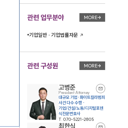
관련 업무분야
MORE
업무분야 페이지 이
기업일반 · 기업법률자문
관련 구성원
MORE
변호사 페이지 이동
고병준
President Attorney
대규모 기업·화이트칼라범죄
사건 다수 수행 ·
기업/건설/노동/디지털포렌
식전문변호사
T.
070-5221-2805
최한식