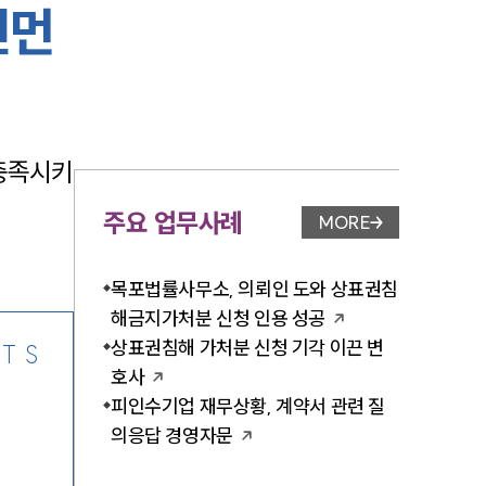
인먼
-7905
 충족시키
주요 업무사례
MORE
업무사례 페이지 이
목포법률사무소, 의뢰인 도와 상표권침
해금지가처분 신청 인용 성공
상표권침해 가처분 신청 기각 이끈 변
TS
호사
피인수기업 재무상황, 계약서 관련 질
의응답 경영자문