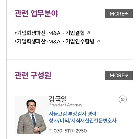
관련 업무분야
MORE
업무분야 
기업회생파산·M&A · 기업결합
기업회생파산·M&A · 기업인수합병
관련 구성원
MORE
변호사 페
김국일
President Attorney
서울고검 부장검사 경력 ·
형사/마약/지식재산권전문변호사
T.
070-5117-2950