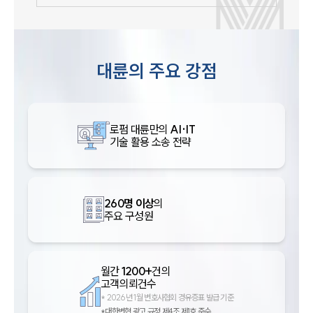
대륜의 주요 강점
로펌 대륜만의
AI·IT
기술 활용 소송 전략
260명 이상
의
주요 구성원
월간
1200+
건의
고객의뢰건수
*
2026년 1월 변호사협회 경유증표 발급 기준
*대한변협 광고 규정 제4조 제1호 준수