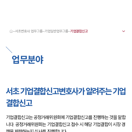
서초변호사 업무그룹
기업일반업무그룹
대륜 서초로펌 강점
서울·서초변호사
서초형사전문변호사
업무분야
서초이혼전문변호사
서초학교폭력변호사
서초부동산변호사
서초음주운전·교통사고변호사
서초변호사 업무분야
서초변호사 주요 업무사례
서초 기업결합신고변호사가 알려주는 기업
서초 분사무소 오시는 길
서초변호사상담 상담접수
결합신고
채용정보
기업결합신고는 공정거래위원회에 기업결합신고를 진행하는 것을 말합
니다. 공정거래위원회는 기업결합신고 접수 시 해당 기업결합이 시장 경
쟁을 제한하는지 심사를 진행합니다.