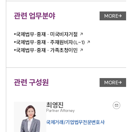
관련 업무분야
MORE
업무분야 
국제법무·중재 · 미국비자거절
국제법무·중재 · 주재원비자(L-1)
국제법무·중재 · 가족초청이민
관련 구성원
MORE
변호사 페
최영진
Partner Attorney
국제거래/기업법무전문변호사