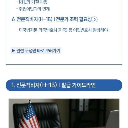
-
RFE와 거절 대응
-
취업이민과의 연계
6
.
전문직비자(H-1B) | 전문가 조력 필요성
-
미국법자문 외국변호사(미국) 등 이민변호사 함께해야
▶︎ 관련 구성원 바로 보러가기
1
.
전문직비자(H-1B) | 발급 가이드라인