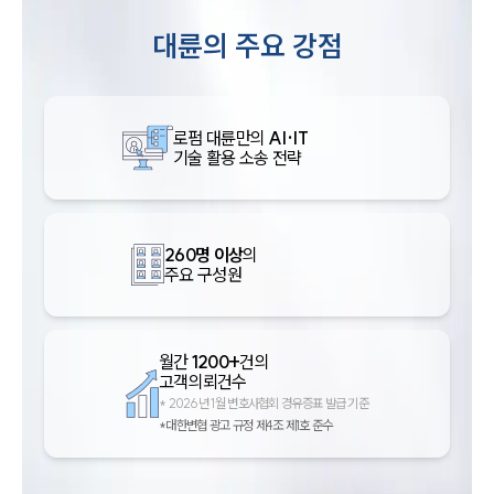
대륜의 주요 강점
로펌 대륜만의
AI·IT
기술 활용 소송 전략
260명 이상
의
주요 구성원
월간
1200+
건의
고객의뢰건수
*
2026년 1월 변호사협회 경유증표 발급 기준
*대한변협 광고 규정 제4조 제1호 준수