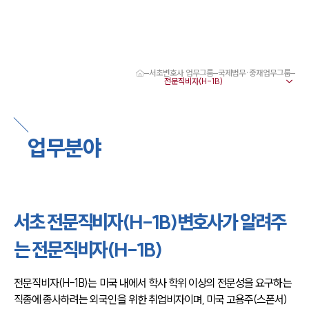
서초변호사 업무그룹
국제법무·중재업무그룹
대륜 서초로펌 강점
서울·서초변호사
서초형사전문변호사
서초이혼전문변호사
업무분야
서초학교폭력변호사
서초부동산변호사
서초음주운전·교통사고변호사
서초변호사 업무분야
서초변호사 주요 업무사례
서초 전문직비자(H-1B)변호사가 알려주
서초 분사무소 오시는 길
서초변호사상담 상담접수
는 전문직비자(H-1B)
채용정보
전문직비자(H-1B)는 미국 내에서 학사 학위 이상의 전문성을 요구하는 
직종에 종사하려는 외국인을 위한 취업비자이며, 미국 고용주(스폰서)