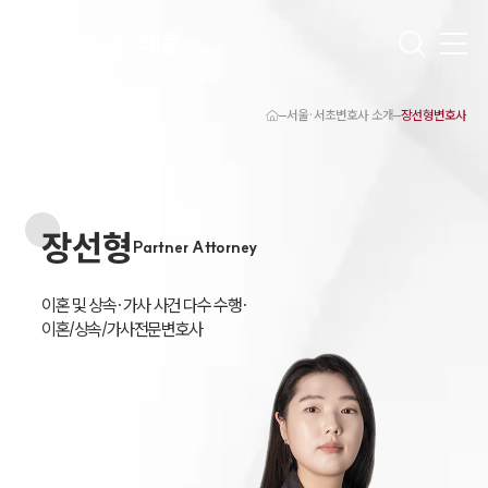
서울·서초변호사 소개
장선형변호사
대륜 서초로펌 강점
서울·서초변호사
서초형사전문변호사
서초이혼전문변호사
장선형
서초학교폭력변호사
Partner Attorney
서초부동산변호사
서초음주운전·교통사고변호사
서초변호사 업무분야
이혼 및 상속·가사 사건 다수 수행·

서초변호사 주요 업무사례
이혼/상속/가사전문변호사 
서초 분사무소 오시는 길
서초변호사상담 상담접수
채용정보