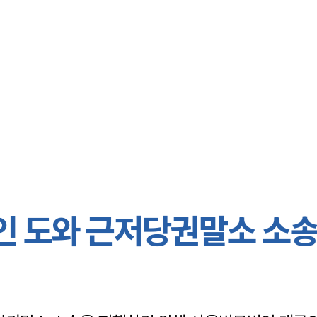
대륜 서초로펌
서울·서초변
서초형사전문
서초이혼전문
서초학교폭력
서초부동산변
인 도와 근저당권말소 소
서초음주운전
서초변호사 
서초변호사 주
서초 분사무소
서초변호사상