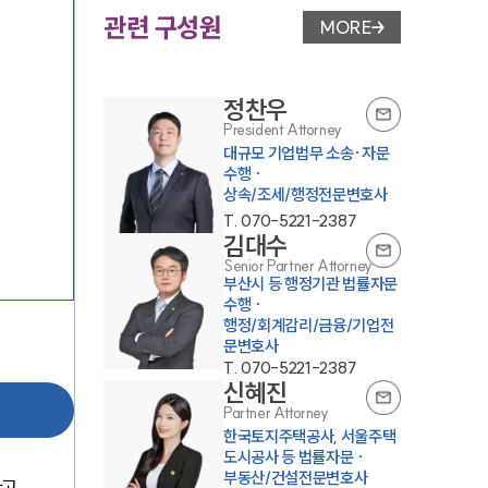
관련 구성원
MORE
변호사 페이지 이동
정찬우
President Attorney
대규모 기업법무 소송·자문
수행 ·
상속/조세/행정전문변호사
T.
070-5221-2387
김대수
Senior Partner Attorney
부산시 등 행정기관 법률자문
수행 ·
행정/회계감리/금융/기업전
문변호사
T.
070-5221-2387
신혜진
Partner Attorney
한국토지주택공사, 서울주택
도시공사 등 법률자문 ·
부동산/건설전문변호사
하고