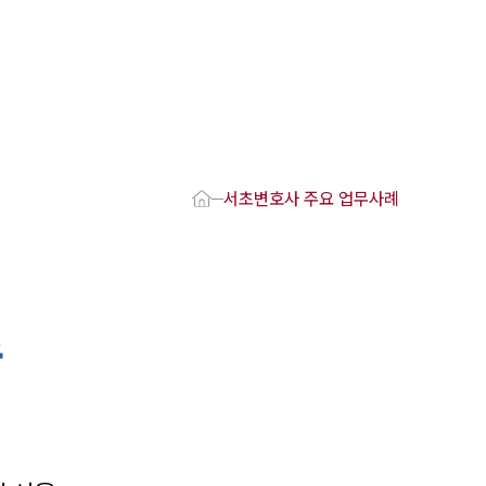
1800-7905
 강점
호사
서초변호사 주요 업무사례
변호사
변호사
변호사
호사
송
·교통사고변호사
업무분야
요 업무사례
 오시는 길
담 상담접수