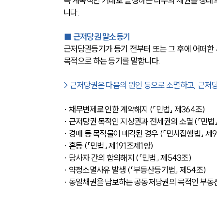
즉 계속적인 거래로 발생하는 다수의 채권을 장래
니다.
■ 
근저당권 말소등기
근저당권등기가 등기 전부터 또는 그 후에 어떠한 
목적으로 하는 등기를 말합니다.
> 근저당권은 다음의 원인 등으로 소멸하고, 근저
∙ 채무변제로 인한 계약해지 (「민법」 제364조)
∙ 근저당권 목적인 지상권과 전세권의 소멸 (「민법」
∙ 경매 등 목적물이 매각된 경우 (「민사집행법」 제9
∙ 혼동 (「민법」 제191조제1항)
∙ 당사자 간의 합의해지 (「민법」 제543조)
∙ 약정소멸사유 발생 (「부동산등기법」 제54조)
∙ 동일채권을 담보하는 공동저당권의 목적인 부동산