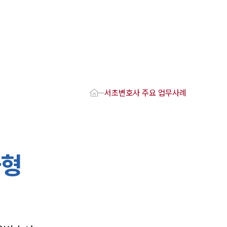
1800-7905
 강점
호사
서초변호사 주요 업무사례
변호사
변호사
변호사
호사
금형
·교통사고변호사
업무분야
요 업무사례
 오시는 길
담 상담접수