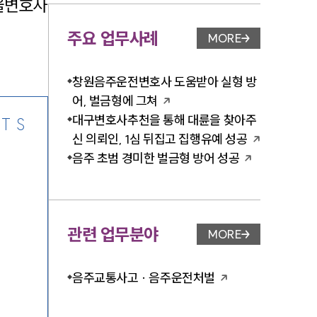
울변호사
주요 업무사례
MORE
업무사례 페이지 이
-7905
창원음주운전변호사 도움받아 실형 방
어, 벌금형에 그쳐
대구변호사추천을 통해 대륜을 찾아주
TS
신 의뢰인, 1심 뒤집고 집행유예 성공
음주 초범 경미한 벌금형 방어 성공
관련 업무분야
MORE
업무분야 페이지 이
음주교통사고 · 음주운전처벌