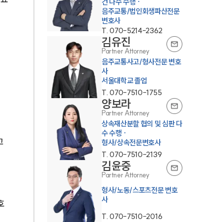
건 다수 수행 ·
음주교통/법인회생파산전문
변호사
T.
070-5214-2362
김유진
Partner Attorney
음주교통사고/형사전문 변호
사
서울대학교 졸업
T.
070-7510-1755
양보라
Partner Attorney
상속재산분할 협의 및 심판 다
수 수행 ·
 
형사/상속전문변호사
T.
070-7510-2139
김윤중
Partner Attorney
형사/노동/스포츠전문 변호
사
호
T.
070-7510-2016