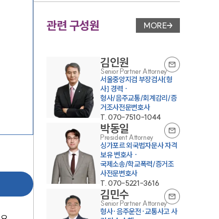
관련 구성원
MORE
변호사 페이지 이동
김인원
Senior Partner Attorney
서울중앙지검 부장검사[형
사] 경력 ·
형사/음주교통/회계감리/증
거조사전문변호사
T.
070-7510-1044
박동일
President Attorney
싱가포르 외국법자문사 자격
보유 변호사 ·
국제소송/학교폭력/증거조
사전문변호사
T.
070-5221-3616
김민수
Senior Partner Attorney
형사·음주운전·교통사고 사
 요