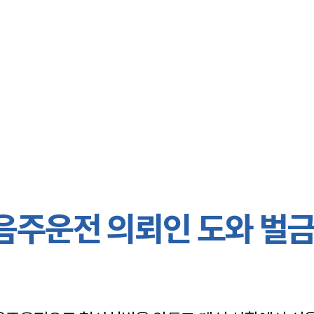
대륜 서초로펌
서울·서초변
서초형사전문
서초이혼전문
서초학교폭력
서초부동산변
음주운전 의뢰인 도와 벌
서초음주운전
서초변호사 
서초변호사 주
서초 분사무소
서초변호사상