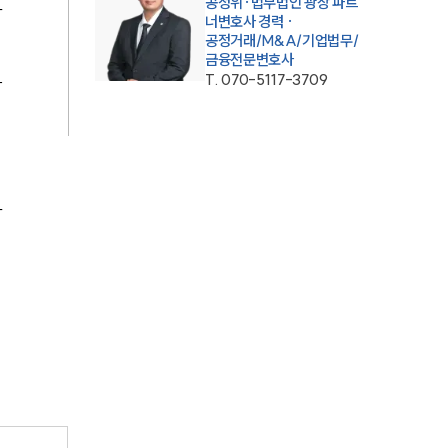
공정위·법무법인 광장 파트
하
너변호사 경력 ·
공정거래/M&A/기업법무/
금융전문변호사
T.
070-5117-3709
당
하