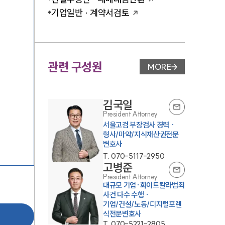
기업일반 · 계약서검토
관련 구성원
MORE
변호사 페이지 이동
김국일
President Attorney
서울고검 부장검사 경력 ·
형사/마약/지식재산권전문
변호사
T.
070-5117-2950
고병준
President Attorney
대규모 기업·화이트칼라범죄
사건 다수 수행 ·
기업/건설/노동/디지털포렌
식전문변호사
T.
070-5221-2805