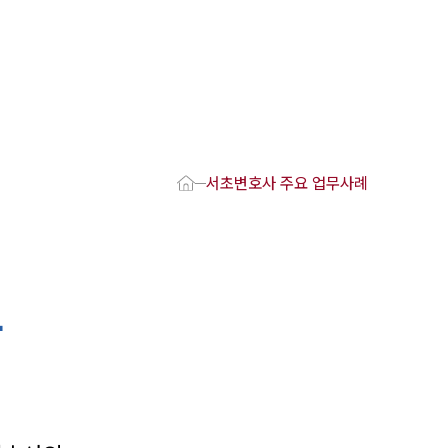
1800-7905
 강점
호사
서초변호사 주요 업무사례
변호사
변호사
변호사
호사
구
·교통사고변호사
업무분야
요 업무사례
 오시는 길
담 상담접수