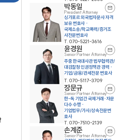
박동일
President Attorney
싱가포르 외국법자문사 자격
보유 변호사 ·
국제소송/학교폭력/증거조
사전문변호사
T.
070-5221-3616
윤경원
Senior Partner Attorney
주중 한국대사관 법무협력관/
대검찰청 인권정책관 경력 ·
기업/금융/관세전문 변호사
T.
070-5117-3709
장문규
Senior Partner Attorney
한-독 기업간 국제거래·자문
다수 수행 ·
기업법무/가사/상속전문변
맡
T.
070-7510-2139
손계준
Senior Partner Attorney