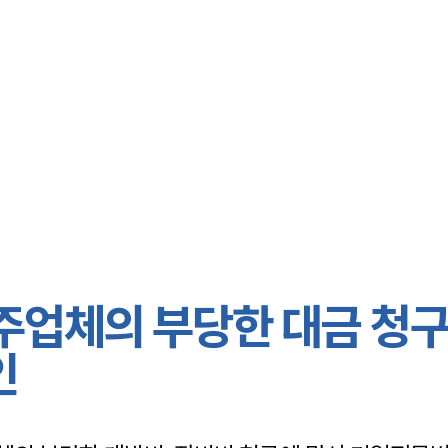
대륜 서초로펌
서울·서초변
서초형사전문
서초이혼전문
서초학교폭력
서초부동산변
주업체의 부당한 대금 청
서초음주운전
서초변호사 
인
서초변호사 주
서초 분사무소
서초변호사상