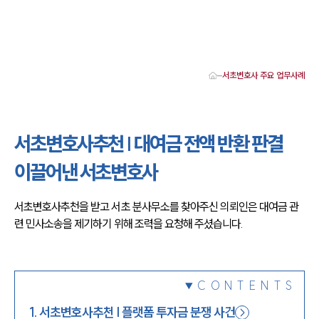
서초변호사 주요 업무사례
대륜 서초로펌 강점
서울·서초변호사
서초형사전문변호사
서초변호사추천 | 대여금 전액 반환 판결
서초이혼전문변호사
서초학교폭력변호사
이끌어낸 서초변호사
서초부동산변호사
서초음주운전·교통사고변호사
서초변호사 업무분야
서초변호사추천을 받고 서초 분사무소를 찾아주신 의뢰인은 대여금 관
서초변호사 주요 업무사례
련 민사소송을 제기하기 위해 조력을 요청해 주셨습니다.
서초 분사무소 오시는 길
서초변호사상담 상담접수
채용정보
CONTENTS
1
.
서초변호사추천 | 플랫폼 투자금 분쟁 사건