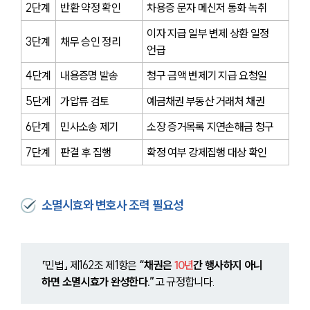
2단계
반환 약정 확인
차용증 문자 메신저 통화 녹취
이자 지급 일부 변제 상환 일정 
3단계
채무 승인 정리
언급
4단계
내용증명 발송
청구 금액 변제기 지급 요청일
5단계
가압류 검토
예금채권 부동산 거래처 채권
6단계
민사소송 제기
소장 증거목록 지연손해금 청구
7단계
판결 후 집행
확정 여부 강제집행 대상 확인
소멸시효와 변호사 조력 필요성
「민법」 제162조 제1항은 
“채권은 
10년
간 행사하지 아니
하면 소멸시효가 완성한다.”
고 규정합니다.