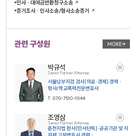
민사 · 대여금반환청구소송
증거조사 · 민사소송/형사소송증거
관련 구성원
MORE
변호사 페
박규석
Senior Partner Attorney
서울남부지검 검사[의료·경제] 경력 ·
형사/학교폭력전문변호사
T.
070-7510-1044
조영삼
Senior Partner Attorney
춘천지법 판사[민사단독]·공공기관 및 지
자체 고문변호사 경력 ·