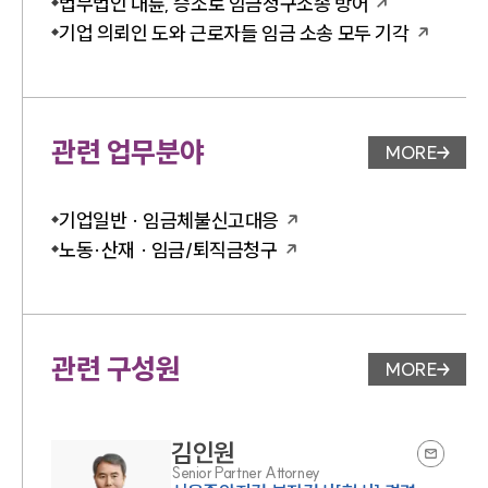
법무법인 대륜, 승소로 임금청구소송 방어
기업 의뢰인 도와 근로자들 임금 소송 모두 기각
관련 업무분야
MORE
업무분야 
기업일반 · 임금체불신고대응
노동·산재 · 임금/퇴직금청구
관련 구성원
MORE
변호사 페
김인원
Senior Partner Attorney