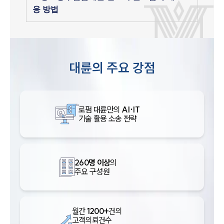
응 방법
대륜의 주요 강점
로펌 대륜만의
AI·IT
기술 활용 소송 전략
260명 이상
의
주요 구성원
월간
1200+
건의
고객의뢰건수