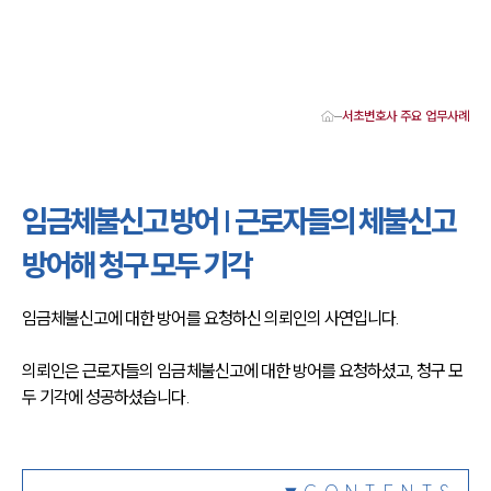
서초변호사 주요 업무사례
대륜 서초로펌 강점
서울·서초변호사
서초형사전문변호사
임금체불신고 방어 | 근로자들의 체불신고
서초이혼전문변호사
서초학교폭력변호사
방어해 청구 모두 기각
서초부동산변호사
서초음주운전·교통사고변호사
서초변호사 업무분야
임금체불신고에 대한 방어를 요청하신 의뢰인의 사연입니다.
서초변호사 주요 업무사례
서초 분사무소 오시는 길
서초변호사상담 상담접수
의뢰인은 근로자들의 임금체불신고에 대한 방어를 요청하셨고, 청구 모
채용정보
두 기각에 성공하셨습니다.