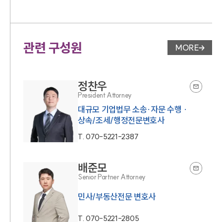
관련 구성원
MORE
변호사 페
정찬우
President Attorney
대규모 기업법무 소송·자문 수행 ·
상속/조세/행정전문변호사
T.
070-5221-2387
배준모
Senior Partner Attorney
민사/부동산전문 변호사
T.
070-5221-2805