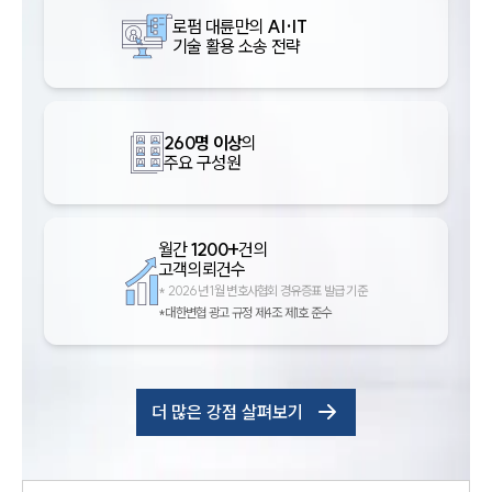
로펌 대륜만의
AI·IT
기술 활용 소송 전략
260명 이상
의
주요 구성원
월간
1200+
건의
고객의뢰건수
*
2026년 1월 변호사협회 경유증표 발급 기준
*대한변협 광고 규정 제4조 제1호 준수
더 많은 강점 살펴보기