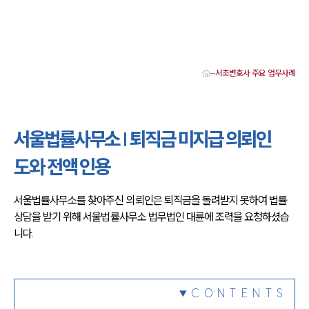
서초변호사 주요 업무사례
대륜 서초로펌 강점
서울·서초변호사
서초형사전문변호사
서울법률사무소 | 퇴직금 미지급 의뢰인
서초이혼전문변호사
서초학교폭력변호사
도와 전액 인용
서초부동산변호사
서초음주운전·교통사고변호사
서초변호사 업무분야
서울법률사무소를 찾아주신 의뢰인은 퇴직금을 돌려받지 못하여 법률
서초변호사 주요 업무사례
상담을 받기 위해 서울법률사무소 법무법인 대륜에 조력을 요청하셨습
서초 분사무소 오시는 길
서초변호사상담 상담접수
니다.
채용정보
CONTENTS