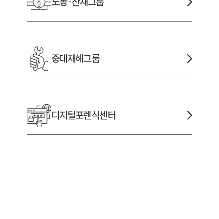
노동·산재
그룹
중대재해
그룹
디지털포렌식
센터