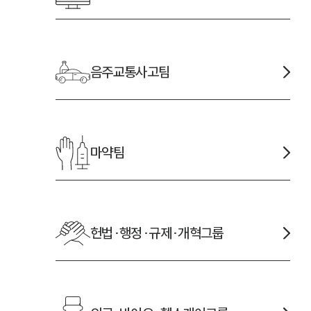
음주교통사고
팀
마약
팀
헌법·행정·규제·개혁
그룹