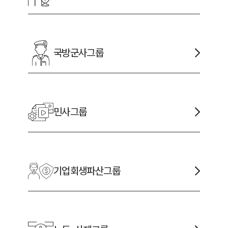
국방군사
그룹
민사
그룹
기업회생파산
그룹