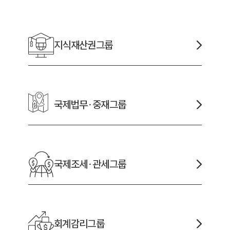
채용정보
지식재산권
그룹
1800
국제법무·중재
그룹
국제조세·관세
그룹
회계감리
그룹