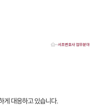
1800-7905
 강점
호사
서초변호사 업무분야
변호사
변호사
변호사
호사
·교통사고변호사
업무분야
요 업무사례
하게 대응하고 있습니다.
 오시는 길
담 상담접수