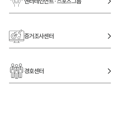
엔터테인먼트·스포츠
그룹
증거조사
센터
경호
센터