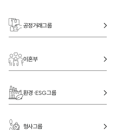
공정거래
그룹
-7905
이혼
부
환경·ESG
그룹
형사
그룹