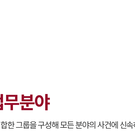
대륜 서초로펌
서울·서초변
서초형사전문
서초이혼전문
서초학교폭력
서초부동산변
업무분야
서초음주운전
서초변호사 
서초변호사 주
합한 그룹을 구성해 모든 분야의 사건에 신속
서초 분사무소
서초변호사상