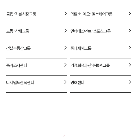
금융·자본시장
그룹
의료·바이오·헬스케어
그룹
노동·산재
그룹
엔터테인먼트·스포츠
그룹
건설부동산
그룹
중대재해
그룹
증거조사
센터
기업회생파산·M&A
그룹
디지털포렌식
센터
경호
센터