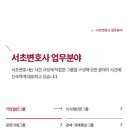
서초변호사 업무분야
대륜 서초로펌 강점
서울·서초변호사
서초형사전문변호사
서초변호사 업무분야
서초이혼전문변호사
서초학교폭력변호사
서초부동산변호사
서초변호사는 사건 규모에 적합한 그룹을 구성해 모든 분야의 사건에
서초음주운전·교통사고변호사
신속하게 대응하고 있습니다.
서초변호사 업무분야
서초변호사 주요 업무사례
서초 분사무소 오시는 길
서초변호사상담 상담접수
채용정보
기업일반
그룹
지식재산권
그룹
공정거래
그룹
관세·국제통상
그룹