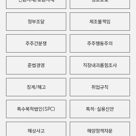
정부조달
제조물책임
주주간분쟁
주주행동주의
준법경영
직장내괴롭힘조사
징계/해고
취업규칙
특수목적법인(SPC)
특허·실용신안
해상사고
해양정책자문