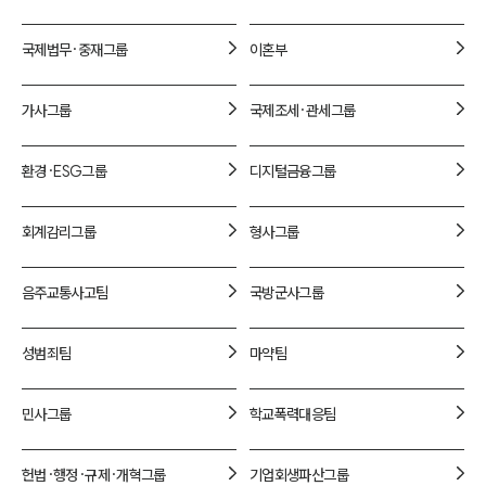
1800-7905
국제법무·중재
그룹
이혼
부
가사
그룹
국제조세·관세
그룹
환경·ESG
그룹
디지털금융
그룹
회계감리
그룹
형사
그룹
음주교통사고
팀
국방군사
그룹
성범죄
팀
마약
팀
민사
그룹
학교폭력대응
팀
헌법·행정·규제·개혁
그룹
기업회생파산
그룹