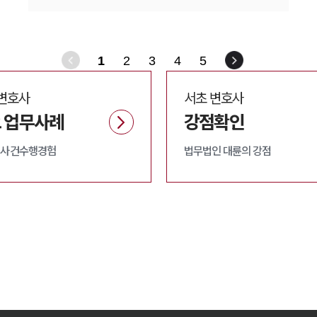
1
2
3
4
5
변호사
서초
변호사
 업무사례
강점확인
 사건수행경험
법무법인 대륜의 강점