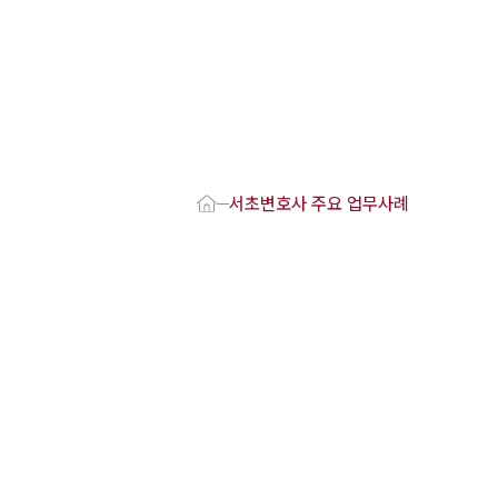
1800-7905
 강점
호사
서초변호사 주요 업무사례
변호사
변호사
변호사
호사
·교통사고변호사
업무분야
요 업무사례
 오시는 길
담 상담접수