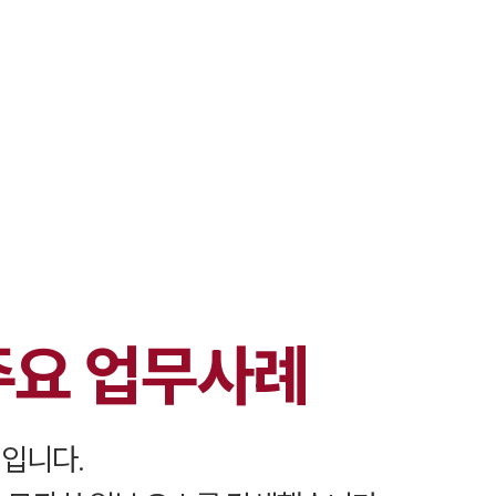
대륜 서초로펌
서울·서초변
서초형사전문
서초이혼전문
서초학교폭력
서초부동산변
주요 업무사례
서초음주운전
서초변호사 
서초변호사 주
 입니다.
서초 분사무소
서초변호사상