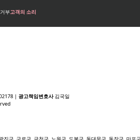
거부
고객의 소리
02178
|
광고책임변호사
김국일
rved
 광진구, 구로구, 금천구, 노원구, 도봉구, 동대문구, 동작구, 마포구